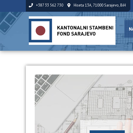
+387 33 562 730
Hiseta 13A, 71000 Sarajevo, BiH
N