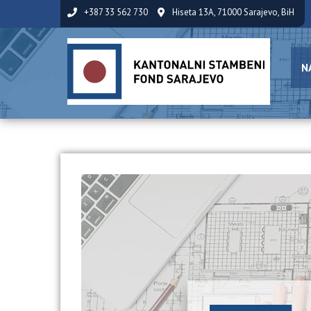
+387 33 562 730
Hiseta 13A, 71000 Sarajevo, BiH
N