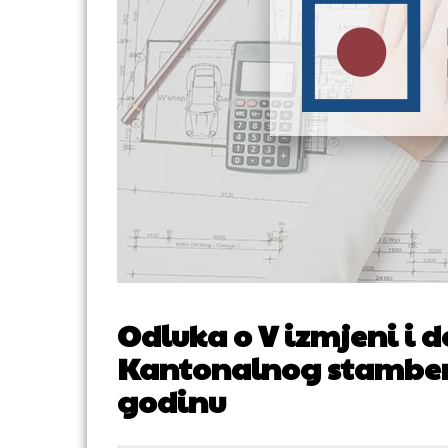
Odluka o V izmjeni i 
Kantonalnog stambeno
godinu