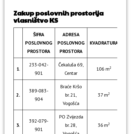
Zakup poslovnih prostorija
vlasništvo KS
ŠIFRA
ADRESA
CIJE
POSLOVNOG
POSLOVNOG
KVADRATURA
*min
PROSTORA
PROSTORA
233-042-
Čekaluša 69,
2
1
.
106 m
1
901
Centar
Braće Kršo
389-083-
2
2.
br. 21,
37 m
1
904
Vogošća
PO Zvijezda
392-079-
2
3
.
br. 28,
36 m
6
901
Vogošća