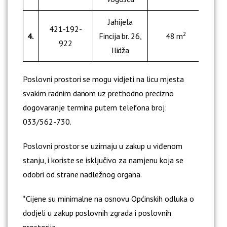
Jahijela
421-192-
2
4.
Fincija br. 26,
48 m
8
922
Ilidža
Poslovni prostori se mogu vidjeti na licu mjesta
svakim radnim danom uz prethodno precizno
dogovaranje termina putem telefona broj:
033/562-730.
Poslovni prostor se uzimaju u zakup u viđenom
stanju, i koriste se isključivo za namjenu koja se
odobri od strane nadležnog organa.
*Cijene su minimalne na osnovu Općinskih odluka o
dodjeli u zakup poslovnih zgrada i poslovnih