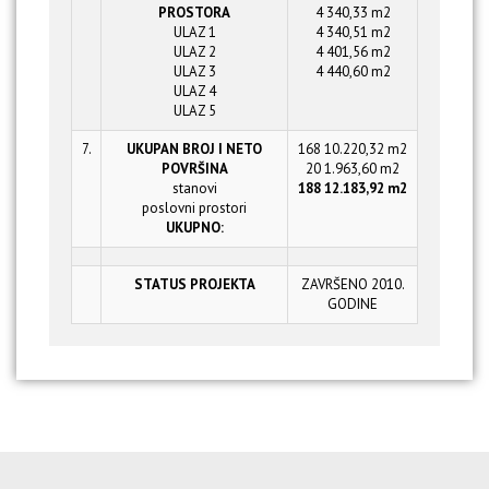
PROSTORA
4 340,33 m2
ULAZ 1
4 340,51 m2
ULAZ 2
4 401,56 m2
ULAZ 3
4 440,60 m2
ULAZ 4
ULAZ 5
7.
UKUPAN BROJ I NETO
168 10.220,32 m2
POVRŠINA
20 1.963,60 m2
stanovi
188 12.183,92 m2
poslovni prostori
UKUPNO:
STATUS PROJEKTA
ZAVRŠENO 2010.
GODINE