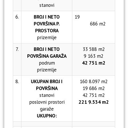
stanovi
6.
BROJ I NETO
19
POVRŠINA P.
686 m2
PROSTORA
prizemlje
7.
BROJ I NETO
33 588 m2
POVRŠINA GARAŽA
9 163 m2
podrum
42 751 m2
prizemlje
8.
UKUPAN BROJ I
160 8.097 m2
POVRŠINA
19 686 m2
stanovi
42 751 m2
poslovni prostori
221 9.534 m2
garaže
UKUPNO: