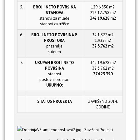
5.
BROJ I NETO POVRŠINA
129 6.830 m2
STANOVA
213 12.798 m2
stanovi za mlade
342 19.628 m2
stanovi za tržište
6.
BROJ I NETO POVRŠINA P.
32 1.827 m2
PROSTORA
1.935 m2
prizemlje
32 3.762 m2
suteren
7.
UKUPAN BROJ I NETO
342 19.628 m2
POVRŠINA
32 3.762 m2
stanovi
374 23.390
poslovni prostori
UKUPNO:
STATUS PROJEKTA
ZAVRŠENO 2014.
GODINE