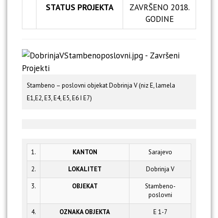
STATUS PROJEKTA
ZAVRŠENO 2018.
GODINE
Stambeno – poslovni objekat Dobrinja V (niz E, lamela
E1,E2, E3, E4, E5, E6 I E7)
1.
KANTON
Sarajevo
2.
LOKALITET
Dobrinja V
3.
OBJEKAT
Stambeno-
poslovni
4.
OZNAKA OBJEKTA
E 1-7