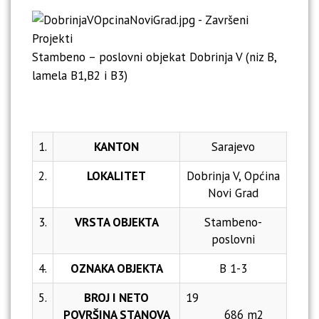
Stambeno – poslovni objekat Dobrinja V (niz B,
lamela B1,B2 i B3)
1.
KANTON
Sarajevo
2.
LOKALITET
Dobrinja V, Općina
Novi Grad
3.
VRSTA OBJEKTA
Stambeno-
poslovni
4.
OZNAKA OBJEKTA
B 1-3
5.
BROJ I NETO
19
POVRŠINA STANOVA
686 m2