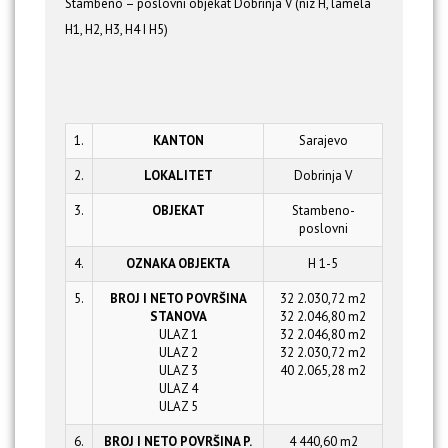
Stambeno – poslovni objekat Dobrinja V (niz H, lamela
H1, H2, H3, H4 I H5)
1.
KANTON
Sarajevo
2.
LOKALITET
Dobrinja V
3.
OBJEKAT
Stambeno-
poslovni
4.
OZNAKA OBJEKTA
H 1-5
5.
BROJ I NETO POVRŠINA
32 2.030,72 m2
STANOVA
32 2.046,80 m2
ULAZ 1
32 2.046,80 m2
ULAZ 2
32 2.030,72 m2
ULAZ 3
40 2.065,28 m2
ULAZ 4
ULAZ 5
6.
BROJ I NETO POVRŠINA P.
4 440,60 m2